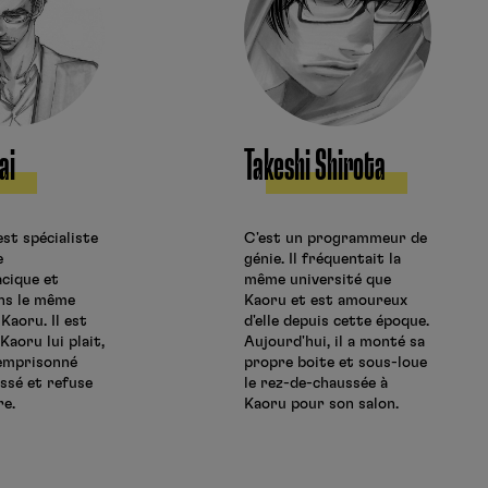
ai
Takeshi Shirota
 est spécialiste
C'est un programmeur de
e
génie. Il fréquentait la
cique et
même université que
ans le même
Kaoru et est amoureux
Kaoru. Il est
d'elle depuis cette époque.
 Kaoru lui plait,
Aujourd'hui, il a monté sa
 emprisonné
propre boite et sous-loue
ssé et refuse
le rez-de-chaussée à
re.
Kaoru pour son salon.