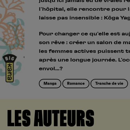
jusqu'ici jamais eu de vraies 
l'hôpital, elle rencontre pour 
laisse pas insensible : Kôga Yag
Pour changer ce qu'elle est au
son rêve : créer un salon de m
les femmes actives puissent t
après une longue journée. L'o
envol...?
Manga
Romance
Tranche de vie
LES AUTEURS