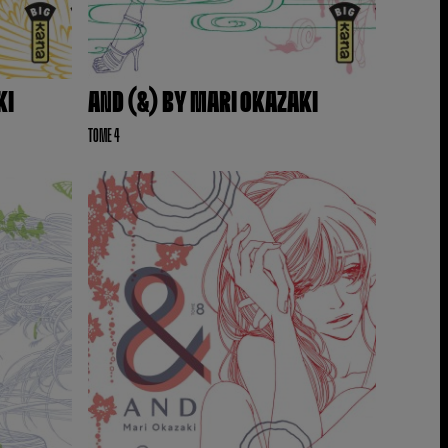
KI
AND (&) BY MARI OKAZAKI
TOME 4