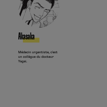
Akasaka
Miyuki
Médecin urgentiste, c'est
Infirmière 
un collègue du docteur
était dans 
Yagai.
Kaoru au ly
sa relation
docteur Ak