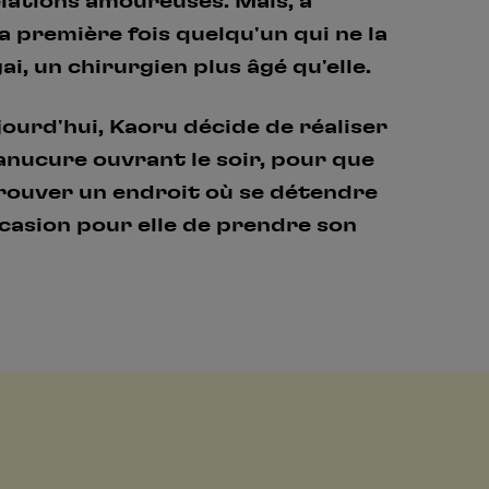
relations amoureuses. Mais, à
la première fois quelqu'un qui ne la
Créer un compte
One Piece
ai, un chirurgien plus âgé qu'elle.
Hunter x Hunter
Se connecter
S’inscrire
jourd'hui, Kaoru décide de réaliser
Fire Force
anucure ouvrant le soir, pour que
Black Butler
rouver un endroit où se détendre
ccasion pour elle de prendre son