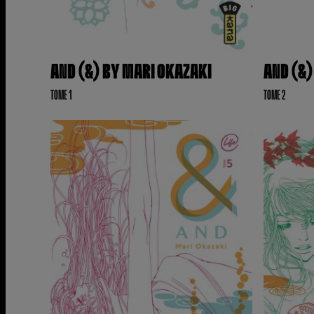
AND (&) BY MARI OKAZAKI
AND (&)
TOME 1
TOME 2