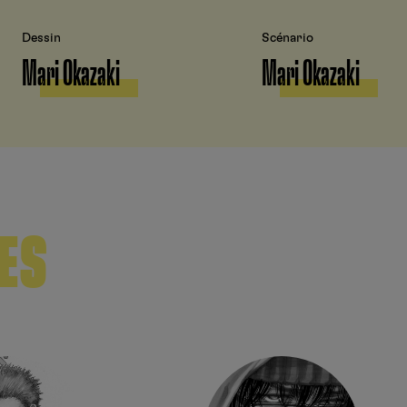
Dessin
Scénario
Mari Okazaki
Mari Okazaki
ES