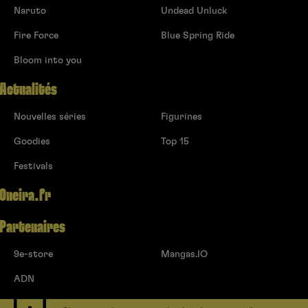
Naruto
Undead Unluck
Fire Force
Blue Spring Ride
Bloom into you
Actualités
Nouvelles séries
Figurines
Goodies
Top 15
Festivals
Oneira.fr
Partenaires
9e-store
Mangas.IO
ADN