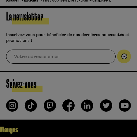
Accueil
Extraits
First Job New Life (Extrait – Chapitre 1)
La newsletter
Inscrivez-vous pour bénéficier de nos dernières nouveautés et
promotions !
Suivez-nous
Mangas