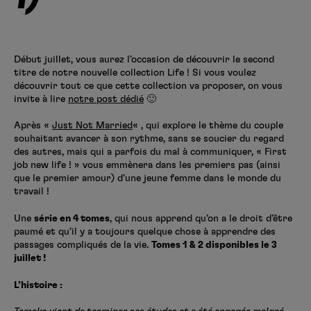
Créer un compte
Hunter x Hunter
Fire Force
Début juillet, vous aurez l’occasion de découvrir le second
Se connecter
S’inscrire
titre de notre nouvelle collection Life ! Si vous voulez
Black Butler
découvrir tout ce que cette collection va proposer, on vous
invite à lire
notre post dédié
🙂
Après «
Just Not Married
« , qui explore le thème du couple
souhaitant avancer à son rythme, sans se soucier du regard
des autres, mais qui a parfois du mal à communiquer, « First
job new life ! » vous emmènera dans les premiers pas (ainsi
que le premier amour) d’une jeune femme dans le monde du
travail !
Une
série en 4 tomes
, qui nous apprend qu’on a le droit d’être
paumé et qu’il y a toujours quelque chose à apprendre des
passages compliqués de la vie.
Tomes 1 & 2 disponibles le 3
juillet !
L’histoire :