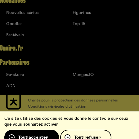
Actualités
Nouvelles séries
Figurines
Goodies
Top 15
Festivals
Oneira.fr
Partenaires
9e-store
Mangas.IO
ADN
Charte pour la protection des données personnelles
Conditions générales d’utilisation
Contact
Ce site utilise des cookies et vous donne le contrôle sur ceux
Soumettre un projet
que vous souhaitez activer
Proposer une série
Qui sommes-nous ?
Tout accepter
Tout refuser