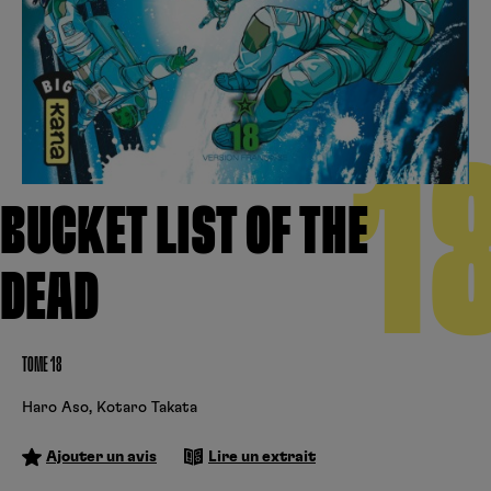
Créer un compte
Hunter x Hunter
Fire Force
Se connecter
S’inscrire
Black Butler
1
BUCKET LIST OF THE
DEAD
TOME 18
Haro Aso
,
Kotaro Takata
Ajouter un avis
Lire un extrait