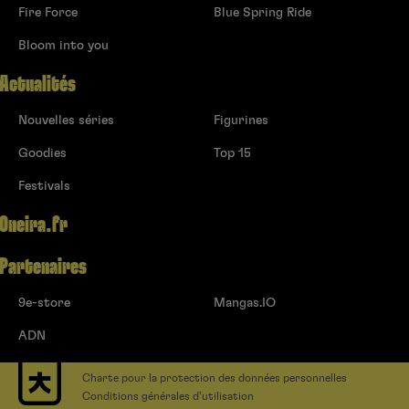
Fire Force
Blue Spring Ride
Bloom into you
Actualités
Nouvelles séries
Figurines
Goodies
Top 15
Festivals
Oneira.fr
Partenaires
9e-store
Mangas.IO
ADN
Charte pour la protection des données personnelles
Conditions générales d’utilisation