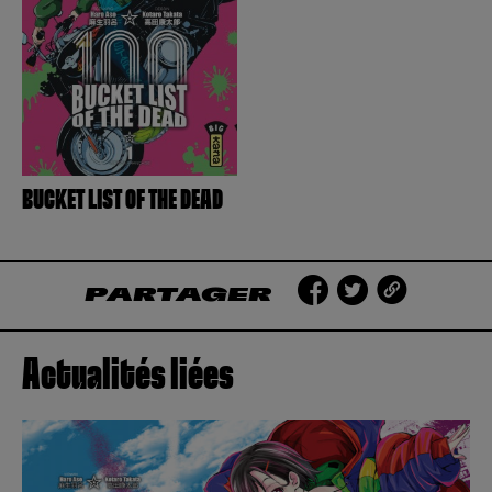
Créer un compte
Hunter x Hunter
Fire Force
Se connecter
S’inscrire
Black Butler
BUCKET LIST OF THE DEAD
PARTAGER
Actualités liées