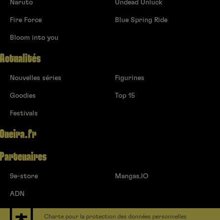
Naruto
Undead Unluck
Fire Force
Blue Spring Ride
Bloom into you
Actualités
Nouvelles séries
Figurines
Goodies
Top 15
Festivals
Oneira.fr
Partenaires
9e-store
Mangas.IO
ADN
Charte pour la protection des données personnelles