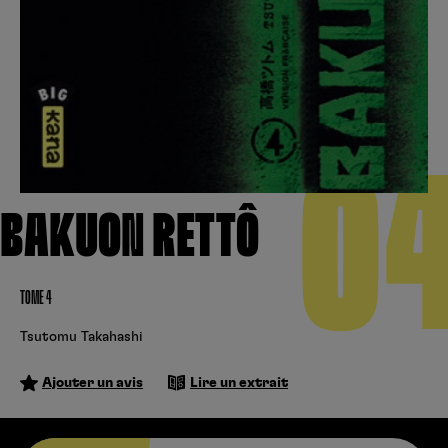
Créer un compte
Hunter x Hunter
Cultura
Fnac
Fire Force
Se connecter
S’inscrire
Black Butler
0
Kobo
BAKUON RETTÔ
TOME 4
Tsutomu Takahashi
Ajouter un avis
Lire un extrait