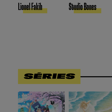
Lionel Fakih
Studio Bones
SÉRIES