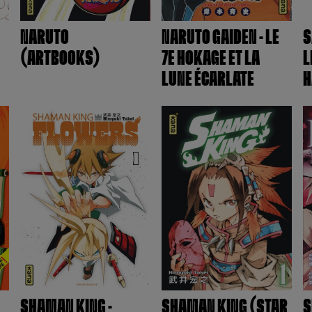
NARUTO
NARUTO GAIDEN - LE
S
(ARTBOOKS)
7E HOKAGE ET LA
L
LUNE ÉCARLATE
H
SHAMAN KING -
SHAMAN KING (STAR
S