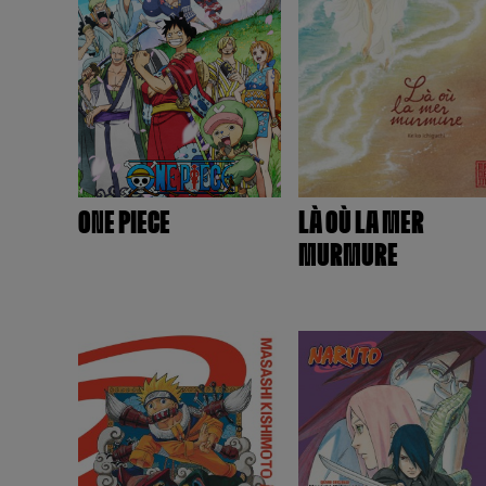
ONE PIECE
LÀ OÙ LA MER
MURMURE