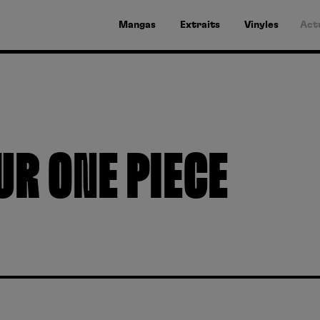
Mangas
Extraits
Vinyles
Act
OUR
ONE PIECE