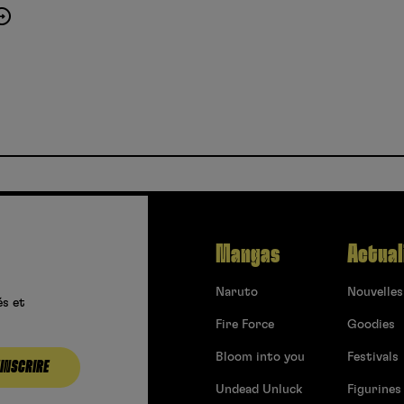
Mangas
Actual
Naruto
Nouvelles
és et
Fire Force
Goodies
Bloom into you
Festivals
’INSCRIRE
Undead Unluck
Figurines