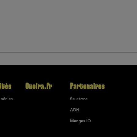
ités
Oneira.fr
Partenaires
 séries
9e-store
ADN
Mangas.IO