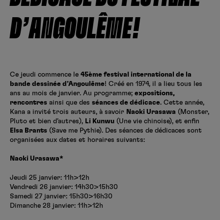
Créer un compte
Hunter x Hunter
D’ANGOULÊME!
Fire Force
Se connecter
S’inscrire
Black Butler
Ce jeudi commence le
45ème festival international de la
bande dessinée d’Angoulême
! Créé en 1974, il a lieu tous les
ans au mois de janvier. Au programme;
expositions,
rencontres
ainsi que des
séances de dédicace
. Cette année,
Kana a invité trois auteurs, à savoir
Naoki Urasawa
(Monster,
Pluto et bien d’autres),
Li Kunwu
(Une vie chinoise), et enfin
Elsa Brants
(Save me Pythie). Des séances de dédicaces sont
organisées aux dates et horaires suivants:
Naoki Urasawa*
Jeudi 25 janvier: 11h>12h
Vendredi 26 janvier: 14h30>15h30
Samedi 27 janvier: 15h30>16h30
Dimanche 28 janvier: 11h>12h