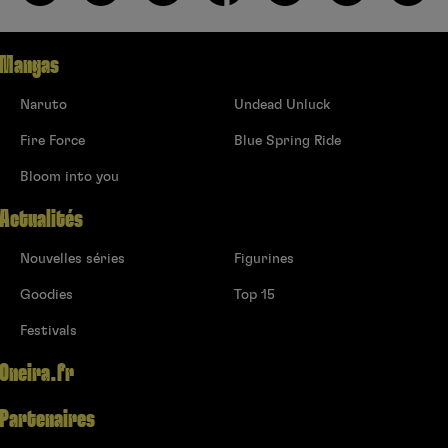
Mangas
Naruto
Undead Unluck
Fire Force
Blue Spring Ride
Bloom into you
Actualités
Nouvelles séries
Figurines
Goodies
Top 15
Festivals
Oneira.fr
Partenaires