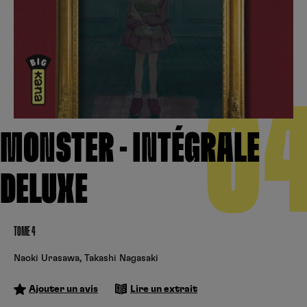
Créer un compte
Hunter x Hunter
Fire Force
Se connecter
S’inscrire
Black Butler
0
MONSTER - INTÉGRALE
DELUXE
TOME 4
Naoki Urasawa
,
Takashi Nagasaki
Ajouter un avis
Lire un extrait