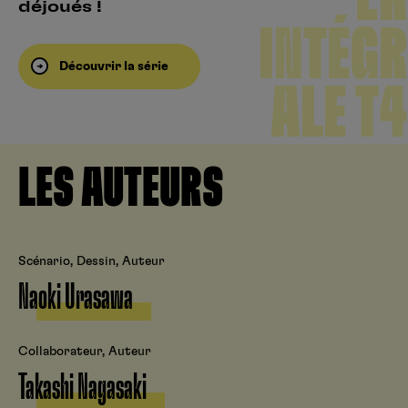
déjoués !
INTÉGR
Découvrir la série
ALE T4
LES AUTEURS
Scénario, Dessin, Auteur
Naoki Urasawa
Collaborateur, Auteur
Takashi Nagasaki