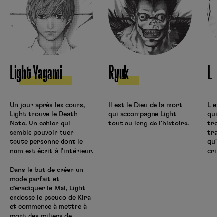
Light Yagami
Ryuk
L
Un jour après les cours,
Il est le Dieu de la mort
L e
Light trouve le Death
qui accompagne Light
qui
Note. Un cahier qui
tout au long de l'histoire.
tro
semble pouvoir tuer
tra
toute personne dont le
qu'
nom est écrit à l'intérieur.
cr
Dans le but de créer un
mode parfait et
d'éradiquer le Mal, Light
endosse le pseudo de Kira
et commence à mettre à
mort des miliers de