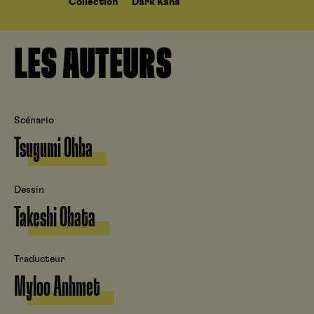
Collection
Dark Kana
LES AUTEURS
Scénario
Tsugumi Ohba
Dessin
Takeshi Obata
Traducteur
Myloo Anhmet