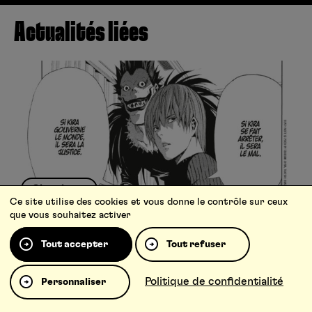
Actualités liées
Chroniques
Ce site utilise des cookies et vous donne le contrôle sur ceux
que vous souhaitez activer
TOP 15 DES CITATIONS DE DEATH NOTE
Tout accepter
Tout refuser
6544
Politique de confidentialité
Personnaliser