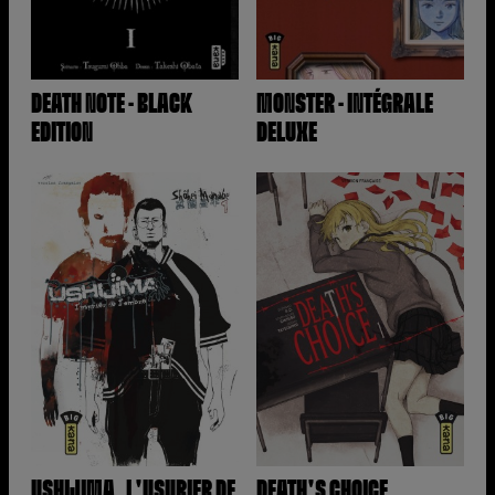
DEATH NOTE - BLACK
MONSTER - INTÉGRALE
EDITION
DELUXE
USHIJIMA, L'USURIER DE
DEATH'S CHOICE