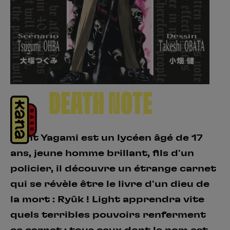
Créer un compte
Hunter x Hunter
Fire Force
Se connecter
S’inscrire
Black Butler
DEATH NOTE
Light Yagami est un lycéen âgé de 17
ans, jeune homme brillant, fils d'un
policier, il découvre un étrange carnet
qui se révèle être le livre d'un dieu de
la mort : Ryûk ! Light apprendra vite
quels terribles pouvoirs renferment