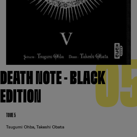
Créer un compte
Hunter x Hunter
Fire Force
Se connecter
S’inscrire
Black Butler
0
DEATH NOTE - BLACK
EDITION
TOME 5
Tsugumi Ohba
,
Takeshi Obata