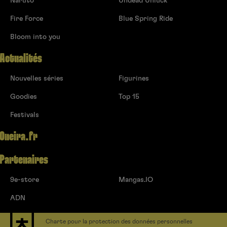
Naruto
Undead Unluck
Fire Force
Blue Spring Ride
Bloom into you
Actualités
Nouvelles séries
Figurines
Goodies
Top 15
Festivals
Oneira.fr
Partenaires
9e-store
Mangas.IO
ADN
Charte pour la protection des données personnelles