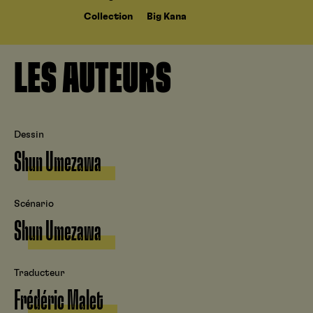
Collection
Big Kana
LES AUTEURS
Dessin
Shun Umezawa
Scénario
Shun Umezawa
Traducteur
Frédéric Malet