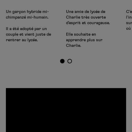
Un garçon hybride mi-
Une amie de lycée de
C'
chimpanzé mi-humain.
Charlie très ouverte
l'i
d'esprit et courageuse.
su
où 
Il a été adopté par un
couple et vient juste de
Elle souhaite en
rentrer au lycée.
apprendre plus sur
Charlie.
1
2