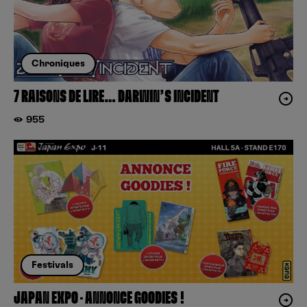
Chroniques
7 RAISONS DE LIRE… DARWIN’S INCIDENT
955
Festivals
JAPAN EXPO – ANNONCE GOODIES !