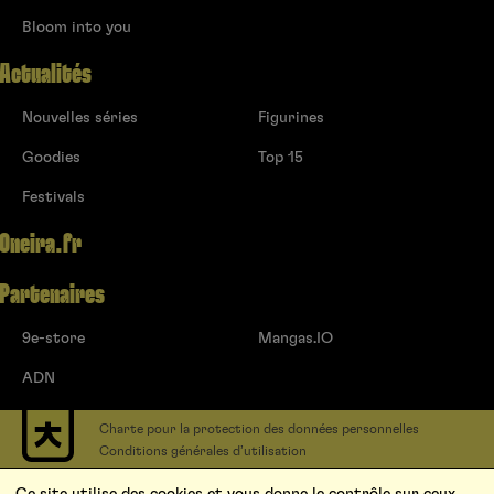
Bloom into you
Actualités
Nouvelles séries
Figurines
Goodies
Top 15
Festivals
Oneira.fr
Partenaires
9e-store
Mangas.IO
ADN
Charte pour la protection des données personnelles
Conditions générales d’utilisation
Contact
Ce site utilise des cookies et vous donne le contrôle sur ceux