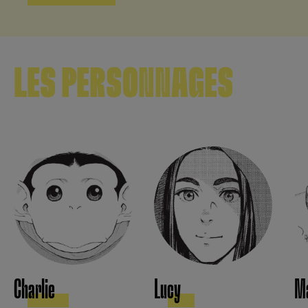
LES PERSONNAGES
Charlie
Lucy
M