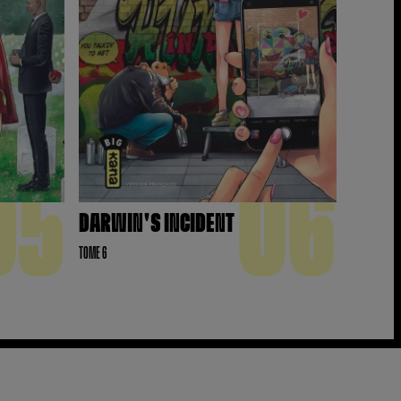
05
06
DARWIN'S INCIDENT
TOME 6