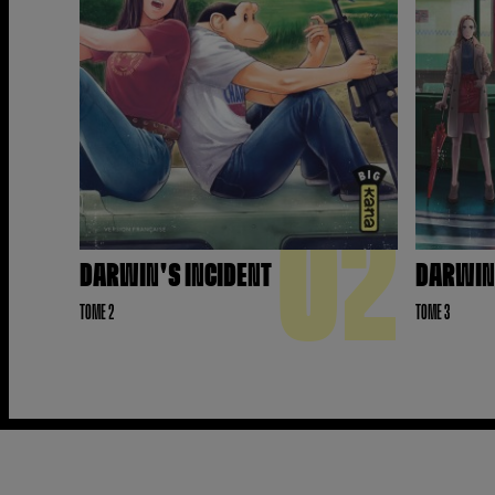
02
DARWIN'S INCIDENT
DARWIN'
TOME 2
TOME 3