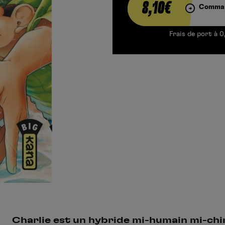
8,10€
Comman
Frais de port à 0
Charlie est un hybride mi-humain mi-chi