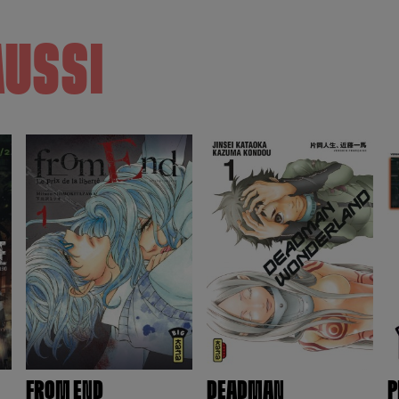
AUSSI
FROM END
DEADMAN
P