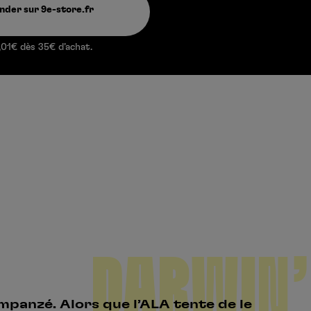
der sur 9e-store.fr
Créer un compte
One Piece
,01€ dès 35€ d’achat.
Hunter x Hunter
Se connecter
S’inscrire
Fire Force
Black Butler
DARWIN’
mpanzé. Alors que l’ALA tente de le