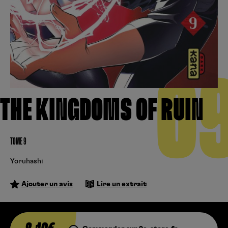
Créer un compte
Hunter x Hunter
Fire Force
Se connecter
S’inscrire
Black Butler
0
THE KINGDOMS OF RUIN
TOME 9
Yoruhashi
Ajouter un avis
Lire un extrait