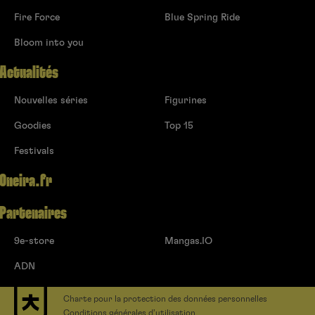
Fire Force
Blue Spring Ride
Bloom into you
Actualités
Nouvelles séries
Figurines
Goodies
Top 15
Festivals
Oneira.fr
Partenaires
9e-store
Mangas.IO
ADN
Charte pour la protection des données personnelles
Conditions générales d’utilisation