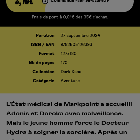
8,10€
Commander sur 9e-store.fr
Frais de port à 0,01€ dès 35€ d’achat.
Parution
27 septembre 2024
ISBN / EAN
9782505126393
Format
127x180
Nb de pages
170
Collection
Dark Kana
Catégorie
Aventure
L’État médical de Markpoint a accueilli
Adonis et Doroka avec malveillance.
Mais le jeune homme force le Docteur
Hydra à soigner la sorcière. Après un