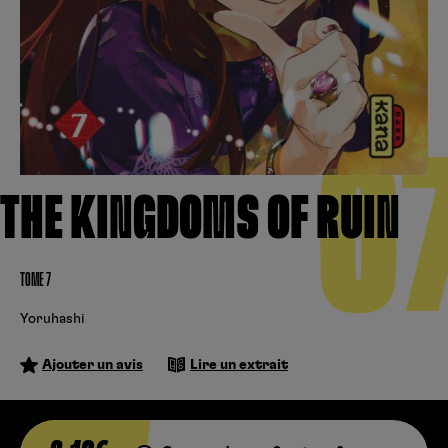
Créer un compte
Hunter x Hunter
Fire Force
Se connecter
S’inscrire
Black Butler
0
THE KINGDOMS OF RUIN
TOME 7
Yoruhashi
Ajouter un avis
Lire un extrait