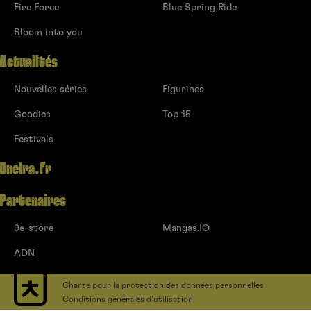
Fire Force
Blue Spring Ride
Bloom into you
Actualités
Nouvelles séries
Figurines
Goodies
Top 15
Festivals
Oneira.fr
Partenaires
9e-store
Mangas.IO
ADN
Charte pour la protection des données personnelles
Conditions générales d’utilisation