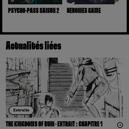
PSYCHO-PASS SAISON 2
HEROINES GAME
Actualités liées
Extraits
THE KINGDOMS OF RUIN – EXTRAIT : CHAPITRE 1