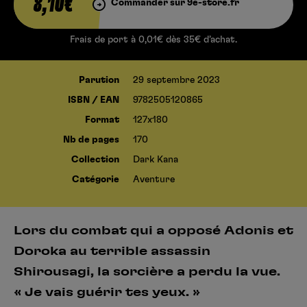
8,10€
Commander sur 9e-store.fr
Frais de port à 0,01€ dès 35€ d’achat.
Parution
29 septembre 2023
ISBN / EAN
9782505120865
Format
127x180
Nb de pages
170
Collection
Dark Kana
Catégorie
Aventure
Lors du combat qui a opposé Adonis et
Doroka au terrible assassin
Shirousagi, la sorcière a perdu la vue.
« Je vais guérir tes yeux. »