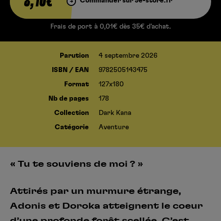
8,10€
Commander sur 9e-store.fr
Frais de port à 0,01€ dès 35€ d’achat.
Parution
4 septembre 2026
ISBN / EAN
9782505143475
Format
127x180
Nb de pages
178
Collection
Dark Kana
Catégorie
Aventure
« Tu te souviens de moi ? »
Attirés par un murmure étrange,
Adonis et Doroka atteignent le coeur