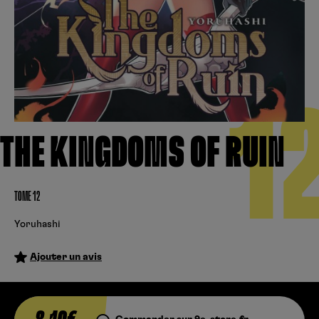
Créer un compte
Hunter x Hunter
Fire Force
Se connecter
S’inscrire
Black Butler
1
THE KINGDOMS OF RUIN
TOME 12
Yoruhashi
Ajouter un avis