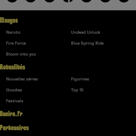
Mangas
Naruto
Undead Unluck
Fire Force
Blue Spring Ride
Bloom into you
Actualités
Nouvelles séries
Figurines
Goodies
Top 15
Festivals
Oneira.fr
Partenaires