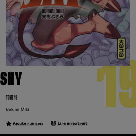
Créer un compte
Hunter x Hunter
Fire Force
Se connecter
S’inscrire
Black Butler
1
SHY
TOME 19
Bukimi Miki
Ajouter un avis
Lire un extrait