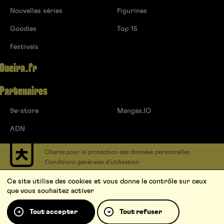
Nouvelles séries
Figurines
Goodies
Top 15
Festivals
Oneira.fr
Partenaires
9e-store
Mangas.IO
ADN
Charte pour la protection des données personnelles
Conditions générales d’utilisation
Contact
Ce site utilise des cookies et vous donne le contrôle sur ceux
Soumettre un projet
que vous souhaitez activer
Proposer une série
Qui sommes-nous ?
Tout accepter
Tout refuser