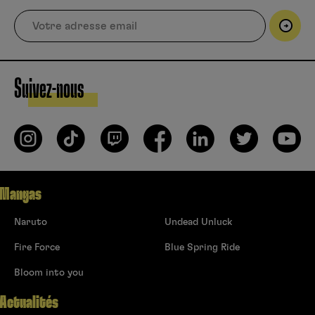
Suivez-nous
Mangas
Naruto
Undead Unluck
Fire Force
Blue Spring Ride
Bloom into you
Actualités