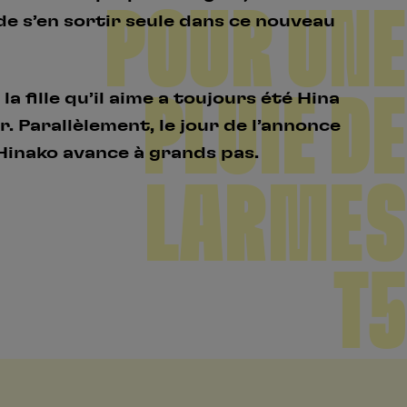
POUR UNE
de s’en sortir seule dans ce nouveau
PLUIE DE
a fille qu’il aime a toujours été Hina
er. Parallèlement, le jour de l’annonce
e Hinako avance à grands pas.
LARMES
T5