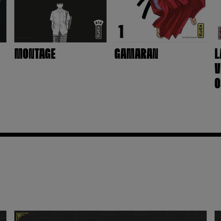
MONTAGE
GAMARAN
L
V
O