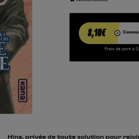
8,10€
Comman
Frais de port à 0
Hina, privée de toute solution pour rejo