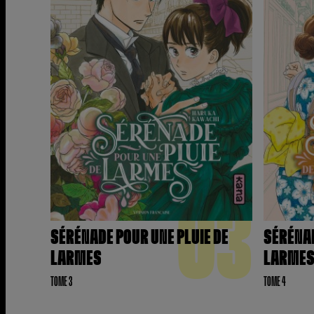
03
SÉRÉNADE POUR UNE PLUIE DE
SÉRÉNAD
LARMES
LARME
TOME 3
TOME 4