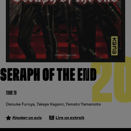
Créer un compte
Hunter x Hunter
Cultura
Fnac
Fire Force
Se connecter
S’inscrire
Black Butler
Kobo
2
SERAPH OF THE END
TOME 20
Daisuke Furuya
,
Takaya Kagami
,
Yamato Yamamoto
Ajouter un avis
Lire un extrait