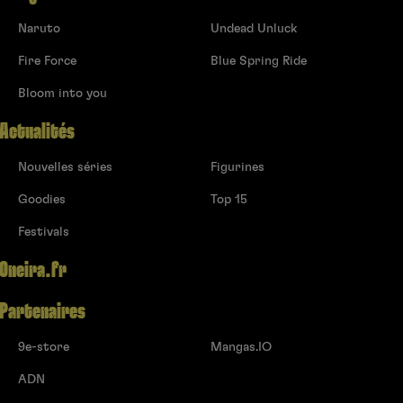
Naruto
Undead Unluck
Fire Force
Blue Spring Ride
Bloom into you
Actualités
Nouvelles séries
Figurines
Goodies
Top 15
Festivals
Oneira.fr
Partenaires
9e-store
Mangas.IO
ADN