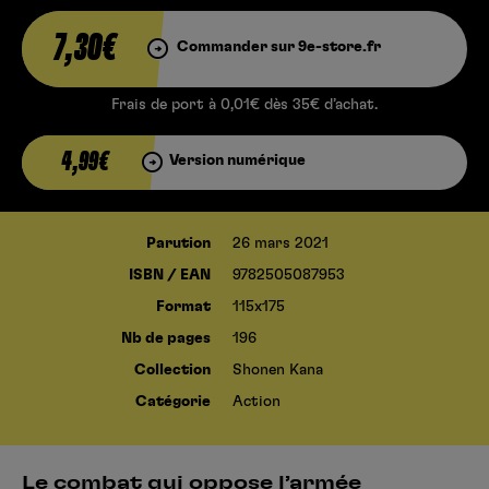
7,30€
Commander sur 9e-store.fr
Frais de port à 0,01€ dès 35€ d’achat.
4,99€
Version numérique
Parution
26 mars 2021
ISBN / EAN
9782505087953
Format
115x175
Nb de pages
196
Collection
Shonen Kana
Catégorie
Action
Le combat qui oppose l’armée