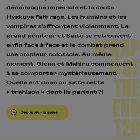
démoniaque impériale et la secte
Hyakuya fait rage. Les humains et les
vampires s’affrontent violemment. Le
grand géniteur et Saitô se retrouvent
SERAP
enfin face à face et le combat prend
une ampleur colossale. Au même
H OF
moment, Glenn et Mahiru commencent
à se comporter mystérieusement.
THE
Quelle est donc au juste cette
« trahison » dont ils parlent ?!
END
Découvrir la série
T20