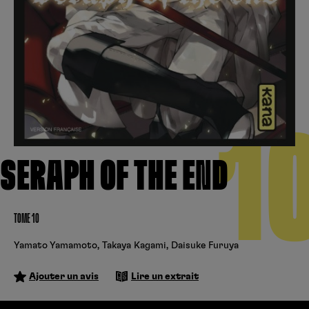
Créer un compte
Hunter x Hunter
Cultura
Fnac
Fire Force
Se connecter
S’inscrire
Black Butler
1
Kobo
SERAPH OF THE END
TOME 10
Yamato Yamamoto
,
Takaya Kagami
,
Daisuke Furuya
Ajouter un avis
Lire un extrait