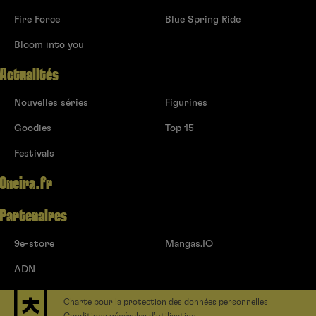
Fire Force
Blue Spring Ride
Bloom into you
Actualités
Nouvelles séries
Figurines
Goodies
Top 15
Festivals
Oneira.fr
Partenaires
9e-store
Mangas.IO
ADN
Charte pour la protection des données personnelles