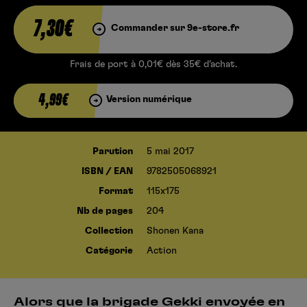
7,30€
Commander sur 9e-store.fr
Frais de port à 0,01€ dès 35€ d’achat.
4,99€
Version numérique
Parution
5 mai 2017
ISBN / EAN
9782505068921
Format
115x175
Nb de pages
204
Collection
Shonen Kana
Catégorie
Action
Alors que la brigade Gekki envoyée en