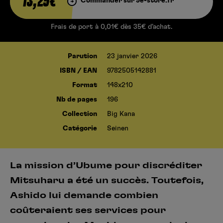
13,25€
Commander sur 9e-store.fr
Frais de port à 0,01€ dès 35€ d’achat.
Parution
23 janvier 2026
ISBN / EAN
9782505142881
Format
148x210
Nb de pages
196
Collection
Big Kana
Catégorie
Seinen
La mission d’Ubume pour discréditer
Mitsuharu a été un succès. Toutefois,
Ashido lui demande combien
coûteraient ses services pour