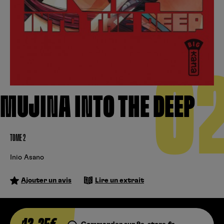
Créer un compte
Hunter x Hunter
Fire Force
Se connecter
S’inscrire
Black Butler
0
MUJINA INTO THE DEEP
TOME 2
Inio Asano
Ajouter un avis
Lire un extrait