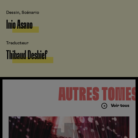
Dessin, Scénario
Inio Asano
Traducteur
Thibaud Desbief
AUTRES TOME
Voir tous