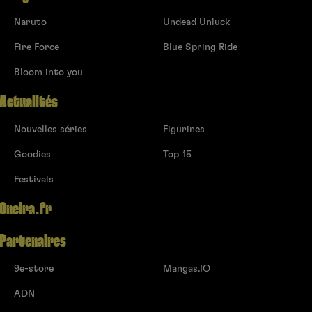
Naruto
Undead Unluck
Fire Force
Blue Spring Ride
Bloom into you
Actualités
Nouvelles séries
Figurines
Goodies
Top 15
Festivals
Oneira.fr
Partenaires
9e-store
Mangas.IO
ADN