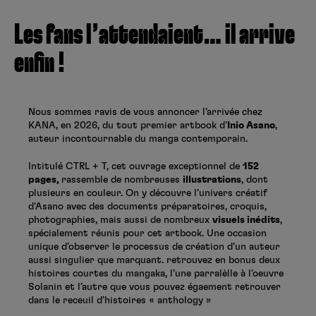
Créer un compte
Hunter x Hunter
Les fans l’attendaient… il arrive
Fire Force
enfin !
Se connecter
S’inscrire
Black Butler
Nous sommes ravis de vous annoncer l’arrivée chez
KANA, en 2026, du tout premier artbook d’
Inio Asano
,
auteur incontournable du manga contemporain.
Intitulé CTRL + T, cet ouvrage exceptionnel de
152
pages,
rassemble de nombreuses
illustrations
, dont
plusieurs en couleur. On y découvre l’univers créatif
d’Asano avec des documents préparatoires, croquis,
photographies, mais aussi de nombreux
visuels inédits
,
spécialement réunis pour cet artbook. Une occasion
unique d’observer le processus de création d’un auteur
aussi singulier que marquant. retrouvez en bonus deux
histoires courtes du mangaka, l’une parralèlle à l’oeuvre
Solanin et l’autre que vous pouvez égaement retrouver
dans le receuil d’histoires « anthology »