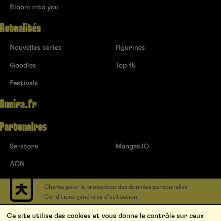
Bloom into you
Actualités
Nouvelles séries
Figurines
Goodies
Top 15
Festivals
Oneira.fr
Partenaires
9e-store
Mangas.IO
ADN
Charte pour la protection des données personnelles
Conditions générales d’utilisation
Contact
Ce site utilise des cookies et vous donne le contrôle sur ceux
Soumettre un projet