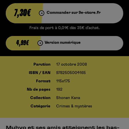
7,30€
Commander sur 9e-store.fr
Frais de port à 0,01€ dès 35€ d’achat.
4,99€
Version numérique
Parution
17 octobre 2008
ISBN / EAN
9782505004165
Format
115x175
Nb de pages
192
Collection
Shonen Kana
Catégorie
Crimes & mystères
Muhyo et ses amis atteignent les bas-