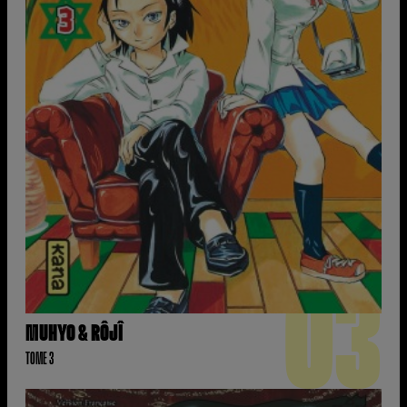
03
MUHYO & RÔJÎ
TOME 3