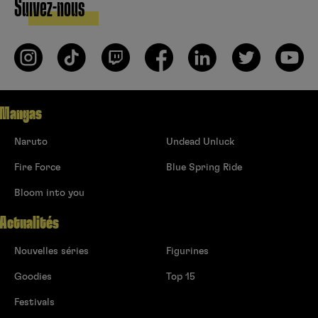
Suivez-nous
Mangas
Naruto
Undead Unluck
Fire Force
Blue Spring Ride
Bloom into you
Actualités
Nouvelles séries
Figurines
Goodies
Top 15
Festivals