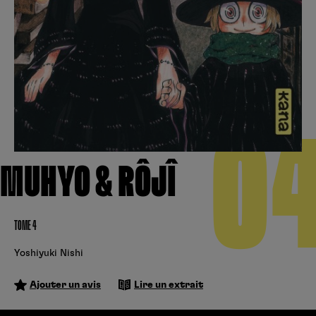
Créer un compte
Hunter x Hunter
Cultura
Fnac
Fire Force
Se connecter
S’inscrire
Black Butler
Kobo
0
MUHYO & RÔJÎ
TOME 4
Yoshiyuki Nishi
Ajouter un avis
Lire un extrait