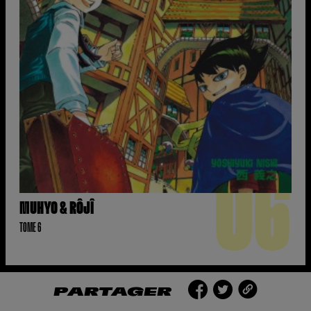
06
MUHYO & RÔJÎ
TOME 6
PARTAGER