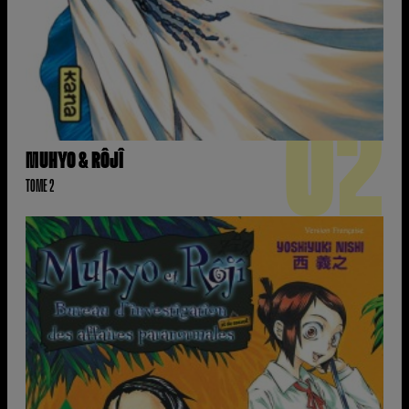
02
MUHYO & RÔJÎ
TOME 2