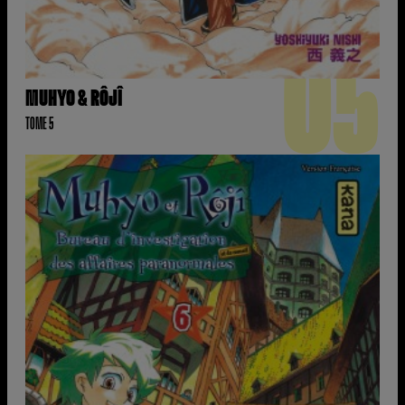
05
MUHYO & RÔJÎ
TOME 5