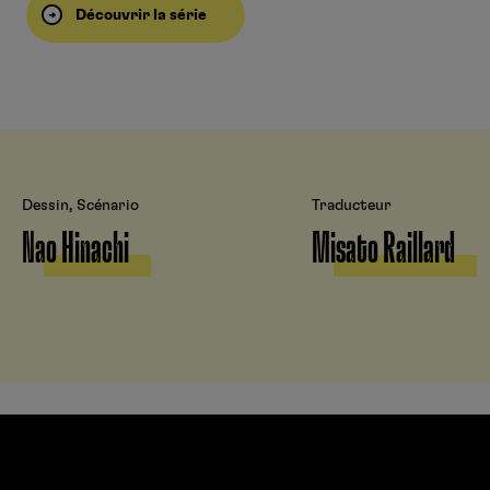
Découvrir la série
Dessin, Scénario
Traducteur
Nao Hinachi
Misato Raillard