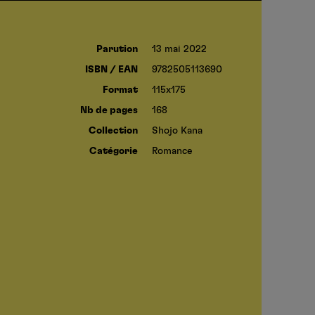
Parution
13 mai 2022
ISBN / EAN
9782505113690
Format
115x175
Nb de pages
168
Collection
Shojo Kana
Catégorie
Romance