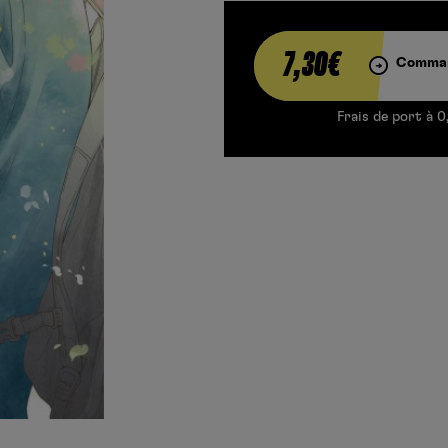
7,30€
Comman
Frais de port à 0