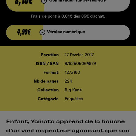
8,10€
Commander sur 9e-store.fr
Frais de port à 0,01€ dès 35€ d’achat.
4,99€
Version numérique
Parution
17 février 2017
ISBN / EAN
9782505064879
Format
127x180
Nb de pages
224
Collection
Big Kana
Catégorie
Enquêtes
Enfant, Yamato apprend de la bouche
d’un vieil inspecteur agonisant que son