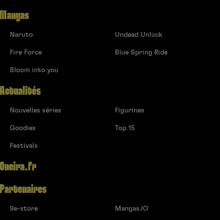
Mangas
Naruto
Undead Unluck
Fire Force
Blue Spring Ride
Bloom into you
Actualités
Nouvelles séries
Figurines
Goodies
Top 15
Festivals
Oneira.fr
Partenaires
9e-store
Mangas.IO