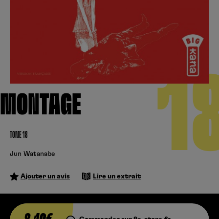
Créer un compte
Hunter x Hunter
Cultura
Fnac
Fire Force
Se connecter
S’inscrire
Black Butler
1
Kobo
MONTAGE
TOME 18
Jun Watanabe
Ajouter un avis
Lire un extrait