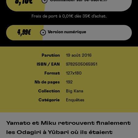
8,10€
Frais de port à 0,01€ dès 35€ d’achat.
4,99€
Version numérique
Parution
19 août 2016
ISBN / EAN
9782505065951
Format
127x180
Nb de pages
192
Collection
Big Kana
Catégorie
Enquêtes
Yamato et Miku retrouvent finalement
les Odagiri à Yûbari où ils étaient