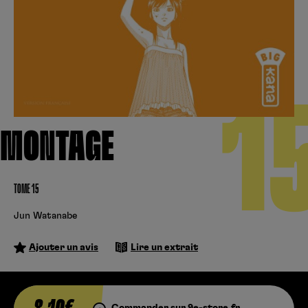
Créer un compte
Hunter x Hunter
Cultura
Fnac
Fire Force
Se connecter
S’inscrire
Black Butler
1
Kobo
MONTAGE
TOME 15
Jun Watanabe
Ajouter un avis
Lire un extrait
Commander sur 9e-store.fr