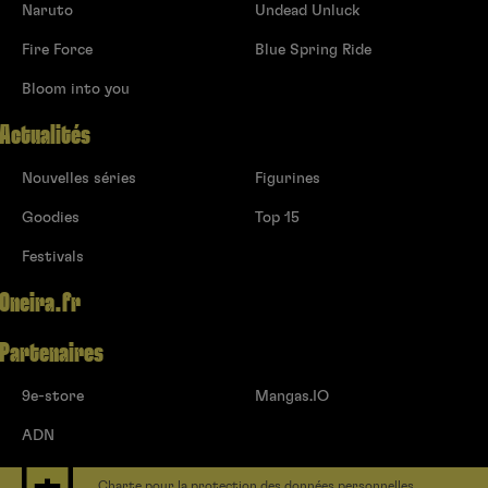
Naruto
Undead Unluck
Fire Force
Blue Spring Ride
Bloom into you
Actualités
Nouvelles séries
Figurines
Goodies
Top 15
Festivals
Oneira.fr
Partenaires
9e-store
Mangas.IO
ADN
Charte pour la protection des données personnelles