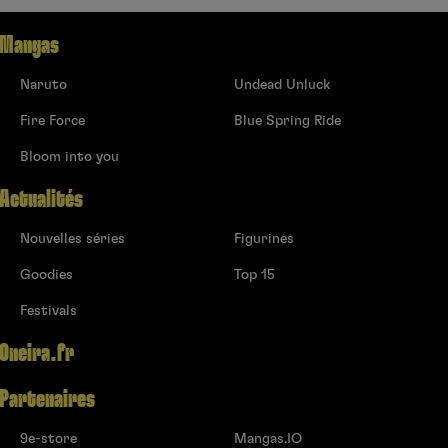
Mangas
Naruto
Undead Unluck
Fire Force
Blue Spring Ride
Bloom into you
Actualités
Nouvelles séries
Figurines
Goodies
Top 15
Festivals
Oneira.fr
Partenaires
9e-store
Mangas.IO