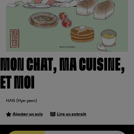
Créer un compte
Hunter x Hunter
Cultura
Fnac
Fire Force
Se connecter
S’inscrire
Black Butler
Kobo
MON CHAT, MA CUISINE,
ET MOI
HAN (Hye-yeon)
Ajouter un avis
Lire un extrait