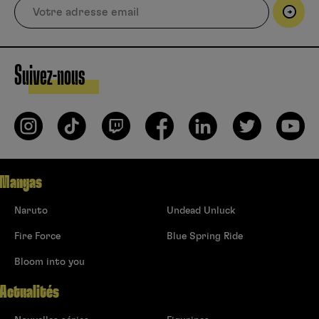
Suivez-nous
Mangas
Naruto
Undead Unluck
Fire Force
Blue Spring Ride
Bloom into you
Actualités