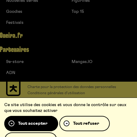
Nouvelles séries
Figurines
Goodies
Top 15
Festivals
Oneira.fr
Partenaires
9e-store
Mangas.IO
ADN
Charte pour la protection des données personnelles
Conditions générales d’utilisation
Contact
Ce site utilise des cookies et vous donne le contrôle sur ceux
Soumettre un projet
que vous souhaitez activer
Proposer une série
Qui sommes-nous ?
Tout accepter
Tout refuser