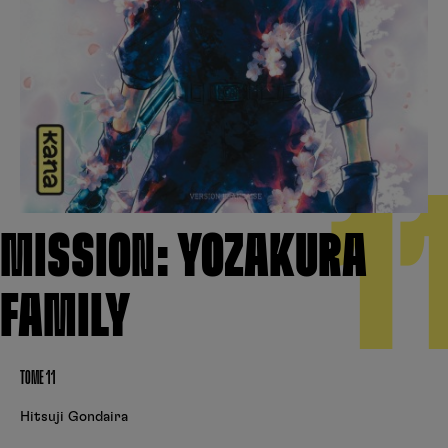
Créer un compte
Hunter x Hunter
Fire Force
Se connecter
S’inscrire
Black Butler
1
MISSION: YOZAKURA
FAMILY
TOME 11
Hitsuji Gondaira