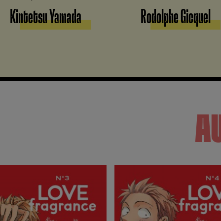
Kintetsu Yamada
Rodolphe Gicquel
A