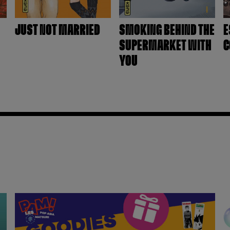
JUST NOT MARRIED
SMOKING BEHIND THE
E
SUPERMARKET WITH
C
YOU