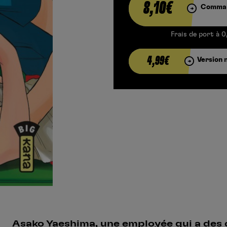
8,10€
Comman
Frais de port à 0
4,99€
Version 
Asako Yaeshima, une employée qui a des 