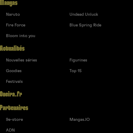
Mangas
Naruto
Undead Unluck
Fire Force
Blue Spring Ride
Bloom into you
Actualités
Nouvelles séries
Figurines
Goodies
Top 15
Festivals
Oneira.fr
Partenaires
9e-store
Mangas.IO
ADN