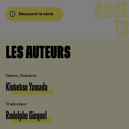
ANCE
Découvrir la série
T3
LES AUTEURS
Dessin, Scénario
Kintetsu Yamada
Traducteur
Rodolphe Gicquel