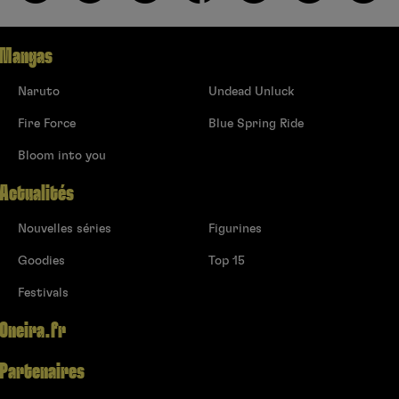
Mangas
Naruto
Undead Unluck
Fire Force
Blue Spring Ride
Bloom into you
Actualités
Nouvelles séries
Figurines
Goodies
Top 15
Festivals
Oneira.fr
Partenaires