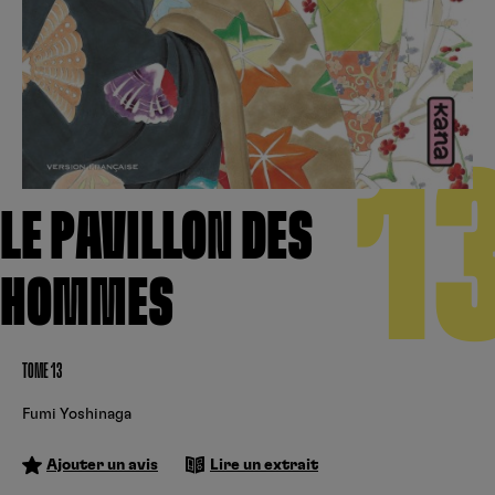
Créer un compte
Hunter x Hunter
Cultura
Fnac
Fire Force
Se connecter
S’inscrire
Black Butler
1
Kobo
LE PAVILLON DES
HOMMES
TOME 13
Fumi Yoshinaga
Ajouter un avis
Lire un extrait