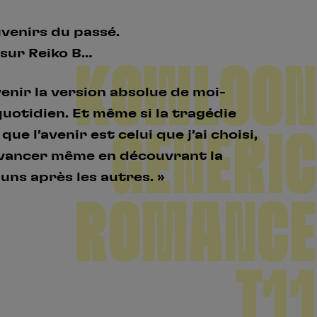
uvenirs du passé.
 sur Reiko B…
KOWLOON
venir la version absolue de moi-
otidien. Et même si la tragédie
GENERIC
 l’avenir est celui que j’ai choisi,
’avancer même en découvrant la
s uns après les autres. »
ROMANCE
T11