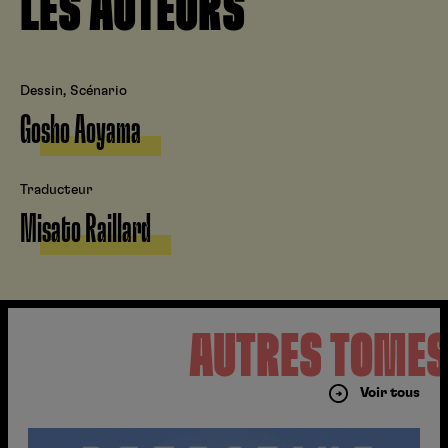
LES AUTEURS
Dessin, Scénario
Gosho Aoyama
Traducteur
Misato Raillard
AUTRES TOME
Voir tous