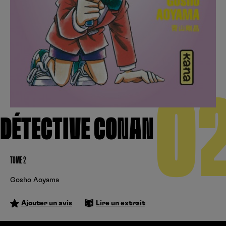
Créer un compte
Hunter x Hunter
Cultura
Fnac
Fire Force
Se connecter
S’inscrire
Black Butler
Kobo
0
DÉTECTIVE CONAN
TOME 2
Gosho Aoyama
Ajouter un avis
Lire un extrait