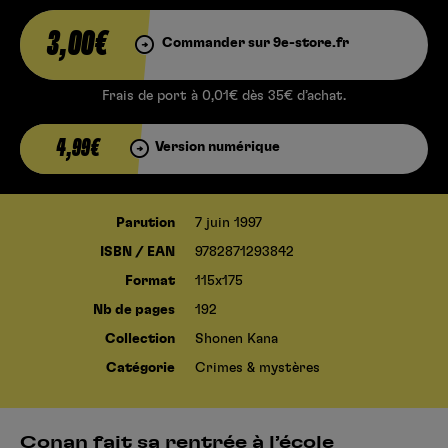
3,00€
Commander sur 9e-store.fr
Frais de port à 0,01€ dès 35€ d’achat.
4,99€
Version numérique
Parution
7 juin 1997
ISBN / EAN
9782871293842
Format
115x175
Nb de pages
192
Collection
Shonen Kana
Catégorie
Crimes & mystères
Conan fait sa rentrée à l’école