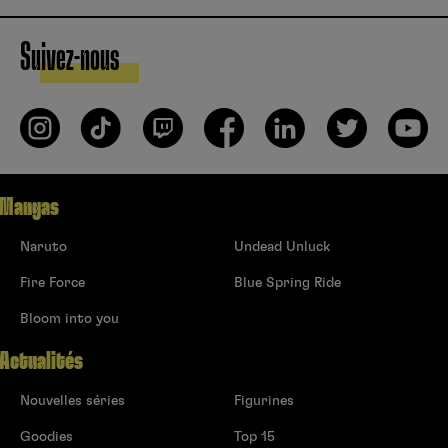
Suivez-nous
Mangas
Naruto
Undead Unluck
Fire Force
Blue Spring Ride
Bloom into you
Actualités
Nouvelles séries
Figurines
Goodies
Top 15