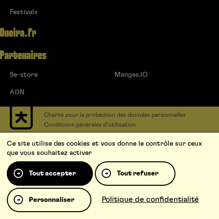
Festivals
Oneira.fr
Partenaires
9e-store
Mangas.IO
ADN
Charte pour la protection des données personnelles
Conditions générales d’utilisation
Contact
Ce site utilise des cookies et vous donne le contrôle sur ceux
Soumettre un projet
que vous souhaitez activer
Proposer une série
Qui sommes-nous ?
Tout accepter
Tout refuser
Politique de confidentialité
Personnaliser