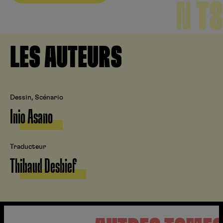
N T8
LES AUTEURS
Dessin, Scénario
Inio Asano
Traducteur
Thibaud Desbief