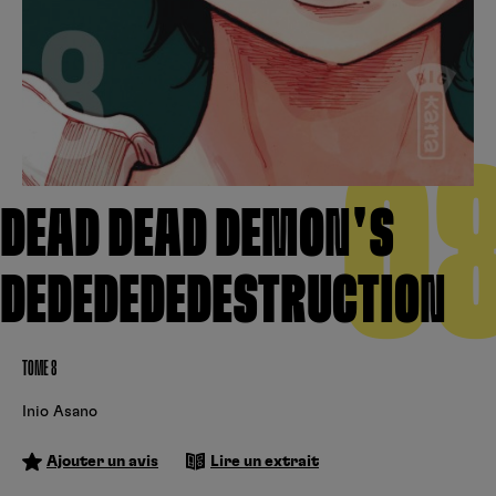
Créer un compte
Hunter x Hunter
Cultura
Fnac
Fire Force
Se connecter
S’inscrire
Black Butler
0
Kobo
DEAD DEAD DEMON'S
DEDEDEDEDESTRUCTION
TOME 8
Inio Asano
Ajouter un avis
Lire un extrait