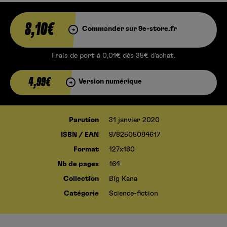
8,10€
Commander sur 9e-store.fr
Frais de port à 0,01€ dès 35€ d’achat.
4,99€
Version numérique
Parution
31 janvier 2020
ISBN / EAN
9782505084617
Format
127x180
Nb de pages
164
Collection
Big Kana
Catégorie
Science-fiction