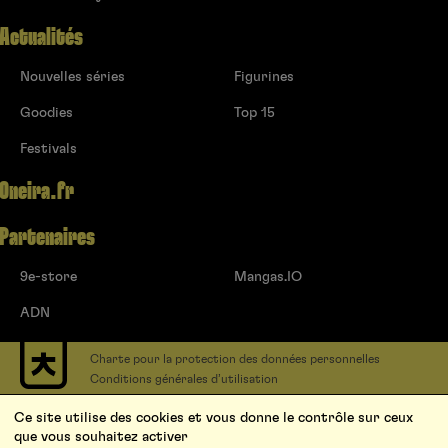
Actualités
Nouvelles séries
Figurines
Goodies
Top 15
Festivals
Oneira.fr
Partenaires
9e-store
Mangas.IO
ADN
Charte pour la protection des données personnelles
Conditions générales d’utilisation
Contact
Ce site utilise des cookies et vous donne le contrôle sur ceux
Soumettre un projet
que vous souhaitez activer
Proposer une série