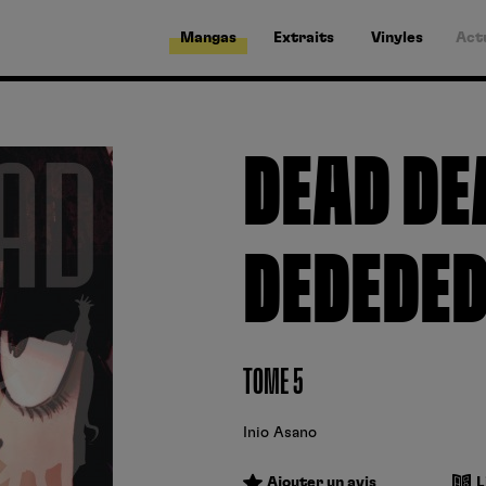
Mangas
Extraits
Vinyles
Act
DEAD DE
DEDEDED
TOME 5
Inio Asano
Ajouter un avis
L