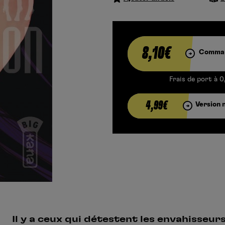
8,10€
Comman
Frais de port à 0
4,99€
Version 
Il y a ceux qui détestent les envahisseur