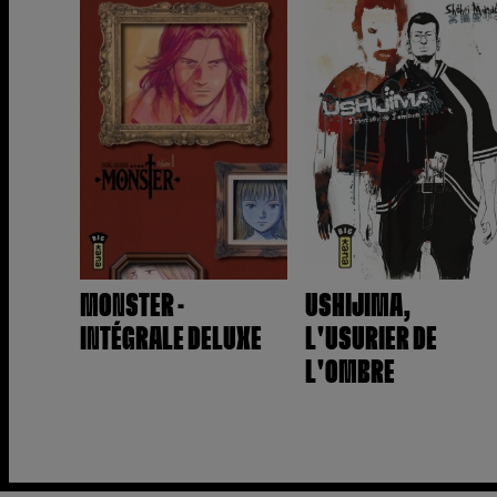
MONSTER -
USHIJIMA,
INTÉGRALE DELUXE
L'USURIER DE
L'OMBRE