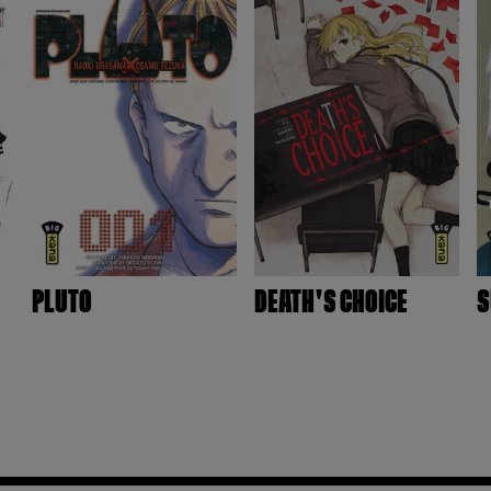
PLUTO
DEATH'S CHOICE
S