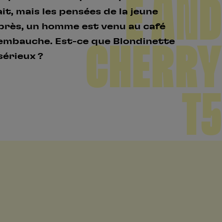
E AND
tait, mais les pensées de la jeune
près, un homme est venu au café
’embauche. Est-ce que Blondinette
CHERRY
érieux ?
T5