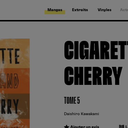
Mangas
Extraits
Vinyles
Act
CIGARET
CHERRY
TOME 5
Daishiro Kawakami
Ajouter un avis
L