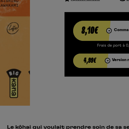
8,10€
Comman
Frais de port à 0
4,99€
Version 
Le kôhai qui voulait prendre soin de sa se