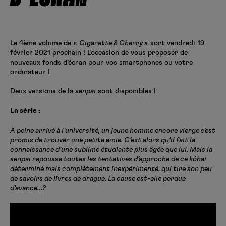
Créer un compte
Hunter x Hunter
Fire Force
Le 4ème volume de «
Cigarette & Cherry »
sort vendredi 19
Se connecter
S’inscrire
février 2021 prochain ! L’occasion de vous proposer de
Black Butler
nouveaux fonds d’écran pour vos smartphones ou votre
ordinateur !
Deux versions de la
senpai
sont disponibles !
La série :
À peine arrivé à l’université, un jeune homme encore vierge s’est
promis de trouver une petite amie. C’est alors qu’il fait la
connaissance d’une sublime étudiante plus âgée que lui. Mais la
senpai repousse toutes les tentatives d’approche de ce kôhai
déterminé mais complètement inexpérimenté, qui tire son peu
de savoirs de livres de drague. La cause est-elle perdue
d’avance…?