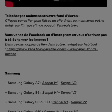
Téléchargez maintenant votre fond d’écran :
Cliquez sur le lien puis faites un clic droit ou maintenez votre
doigt sur l’image afin de pouvoir l’enregistrer.
Vous venez de Facebook ou d’Instagram et vous n’arrivez pas
à télécharger les images ?
Dans ce cas, copiez ce lien dans votre navigateur habituel
:
https://www.kana.fr/cigarette-cherry-wallpaper-fonds-
decran
Samsung
– Samsung Galaxy A7 :
Senpai V1
–
Senpai V2
– Samsung Galaxy S6 :
Senpai V1
–
Senpai V2
– Samsung Galaxy S8 ou S9 :
Senpai V1
–
Senpai V2
– Samsung Galaxy S10 :
Senpai V1
–
Senpai V2