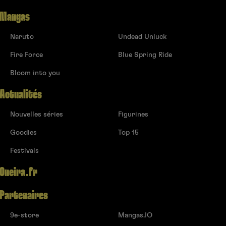
Mangas
Naruto
Undead Unluck
Fire Force
Blue Spring Ride
Bloom into you
Actualités
Nouvelles séries
Figurines
Goodies
Top 15
Festivals
Oneira.fr
Partenaires
9e-store
Mangas.IO