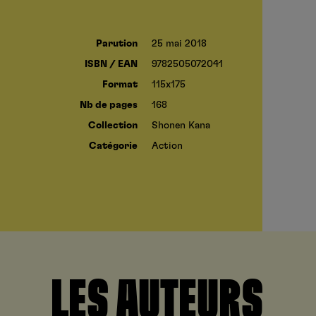
Parution
25 mai 2018
ISBN / EAN
9782505072041
Format
115x175
Nb de pages
168
Collection
Shonen Kana
Catégorie
Action
LES AUTEURS