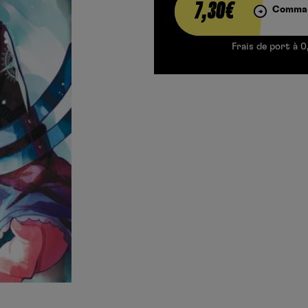
7,30€
Comman
Frais de port à 0