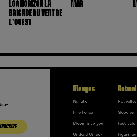
-
LOG HORIZON LA
MÄR
M
BRIGADE DU VENT DE
L'OUEST
Mangas
Actual
Naruto
Nouvelles
és et
Fire Force
Goodies
Bloom into you
Festivals
’INSCRIRE
Undead Unluck
Figurines