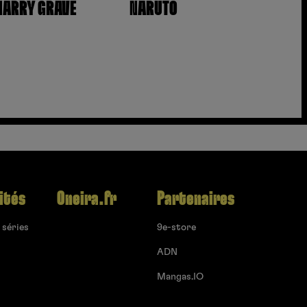
ARRY GRAVE
NARUTO
ités
Oneira.fr
Partenaires
 séries
9e-store
ADN
Mangas.IO