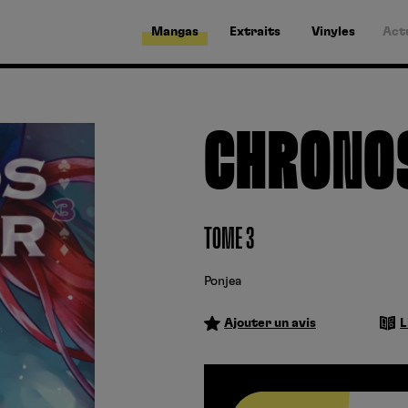
Mangas
Extraits
Vinyles
Act
CHRONO
TOME 3
Ponjea
Ajouter un avis
L