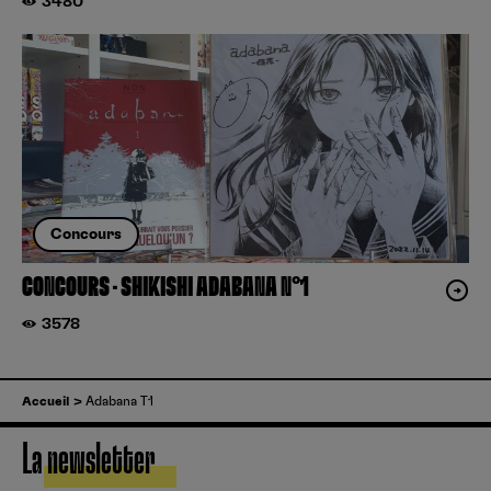
3480
Concours
CONCOURS – SHIKISHI ADABANA N°1
3578
Accueil
Adabana T1
La newsletter