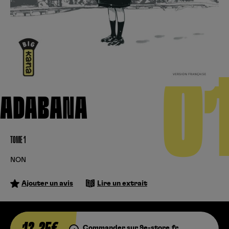
Créer un compte
Hunter x Hunter
Fire Force
Se connecter
S’inscrire
Black Butler
0
ADABANA
TOME 1
NON
Ajouter un avis
Lire un extrait
Commander sur 9e-store.fr