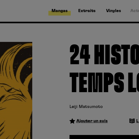
Mangas
Extraits
Vinyles
Act
24 HIST
TEMPS L
Leiji Matsumoto
Ajouter un avis
L