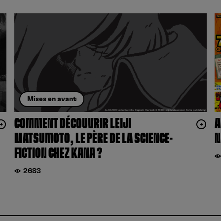
Mises en avant
COMMENT DÉCOUVRIR LEIJI
A
MATSUMOTO, LE PÈRE DE LA SCIENCE-
N
FICTION CHEZ KANA ?
2683