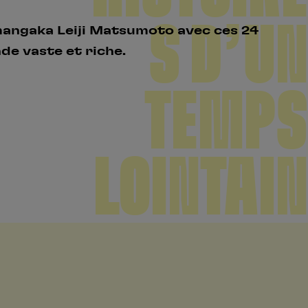
S D’UN
 mangaka Leiji Matsumoto avec ces 24
nde vaste et riche.
TEMPS
LOINTAIN