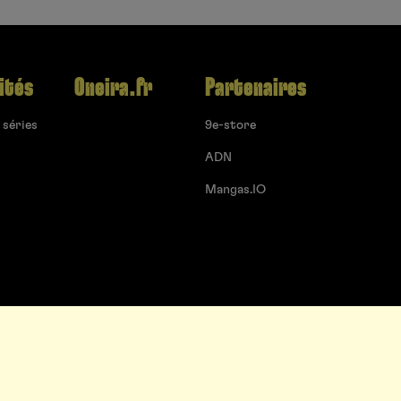
ités
Oneira.fr
Partenaires
 séries
9e-store
ADN
Mangas.IO
un projet
Proposer une série
Qui sommes-nous ?