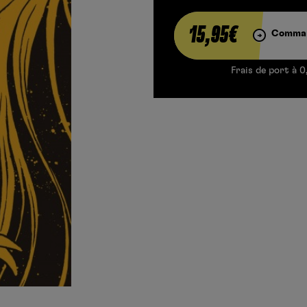
15,95€
Comman
Frais de port à 0