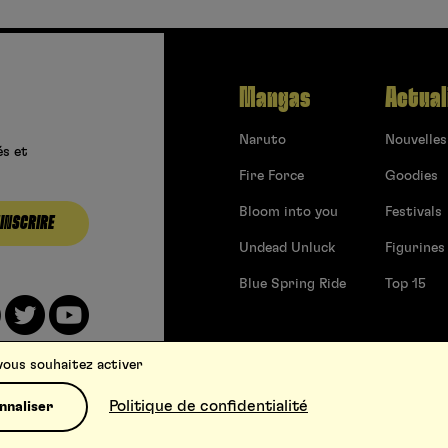
Mangas
Actual
Naruto
Nouvelles
és et
Fire Force
Goodies
Bloom into you
Festivals
’INSCRIRE
Undead Unluck
Figurines
Blue Spring Ride
Top 15
 vous souhaitez activer
Politique de confidentialité
nnaliser
Conditions générales d’utilisation
Contact
Soumettre 