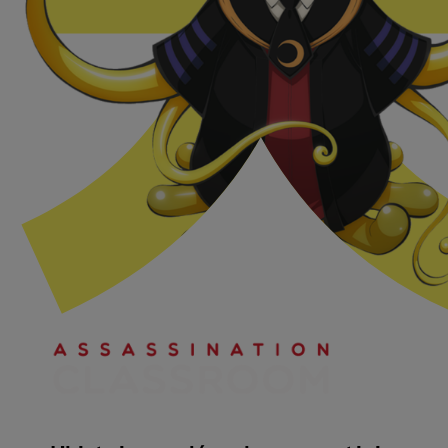
Créer un compte
Hunter x Hunter
Fire Force
Se connecter
S’inscrire
Black Butler