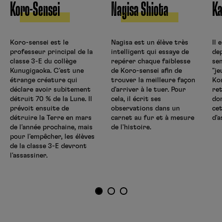
Koro-Sensei
Nagisa Shiota
Ka
Koro-sensei est le
Nagisa est un élève très
Il 
professeur principal de la
intelligent qui essaye de
de
classe 3-E du collège
repérer chaque faiblesse
se
Kunugigaoka. C'est une
de Koro-sensei afin de
"je
étrange créature qui
trouver la meilleure façon
Ko
déclare avoir subitement
d'arriver à le tuer. Pour
ret
détruit 70 % de la Lune. Il
cela, il écrit ses
do
prévoit ensuite de
observations dans un
ce
détruire la Terre en mars
carnet au fur et à mesure
d'a
de l'année prochaine, mais
de l'histoire.
pour l'empêcher, les élèves
de la classe 3-E devront
l'assassiner.
1
2
3