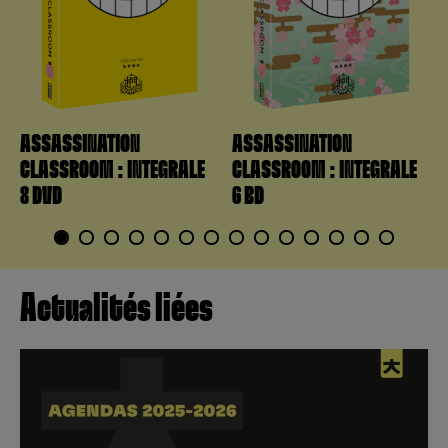
ASSASSINATION
ASSASSINATION
CLASSROOM : INTEGRALE
CLASSROOM : INTEGRALE
8 DVD
6 BD
1
2
3
4
5
6
7
8
9
10
11
12
13
14
Actualités liées