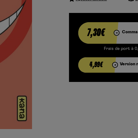
7,30€
Comman
Frais de port à 0
4,99€
Version 