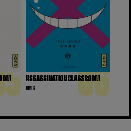
05
06
ROOM
ASSASSINATION CLASSROOM
TOME 6