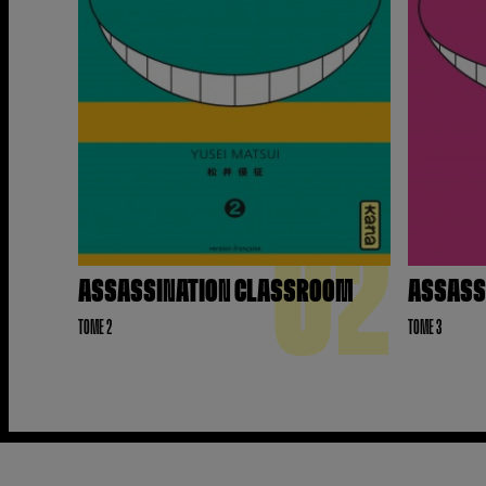
02
ASSASSINATION CLASSROOM
ASSASS
TOME 2
TOME 3