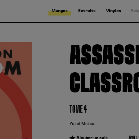
Mangas
Extraits
Vinyles
Act
ASSASS
CLASSR
TOME 4
Yusei Matsui
Ajouter un avis
L