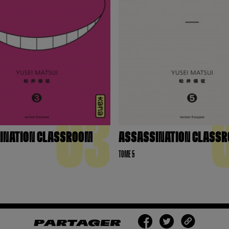
03
INATION CLASSROOM
ASSASSINATION CLASS
TOME 5
PARTAGER