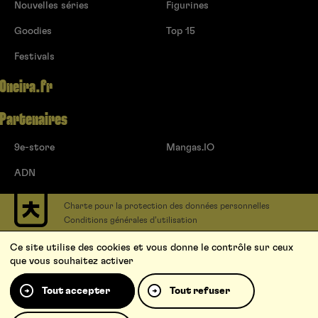
Nouvelles séries
Figurines
Goodies
Top 15
Festivals
Oneira.fr
Partenaires
9e-store
Mangas.IO
ADN
Charte pour la protection des données personnelles
Conditions générales d’utilisation
Contact
Ce site utilise des cookies et vous donne le contrôle sur ceux
Soumettre un projet
que vous souhaitez activer
Proposer une série
Qui sommes-nous ?
Tout accepter
Tout refuser