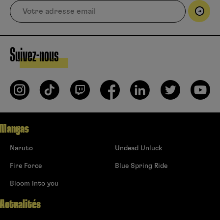
Suivez-nous
Mangas
Naruto
Undead Unluck
Fire Force
Blue Spring Ride
Bloom into you
Actualités