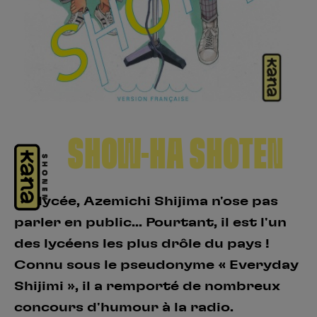
Créer un compte
Hunter x Hunter
Fire Force
Se connecter
S’inscrire
Black Butler
SHOW-HA SHOTEN
Au lycée, Azemichi Shijima n'ose pas
parler en public... Pourtant, il est l'un
des lycéens les plus drôle du pays !
Connu sous le pseudonyme « Everyday
Shijimi », il a remporté de nombreux
concours d'humour à la radio.