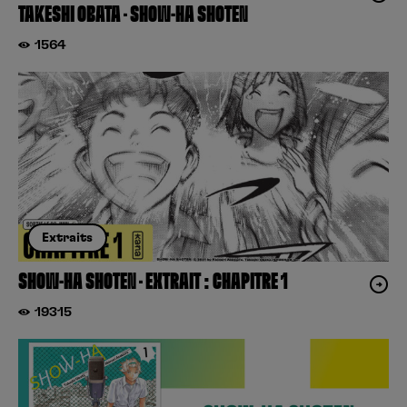
TAKESHI OBATA – SHOW-HA SHOTEN
1564
Extraits
SHOW-HA SHOTEN – EXTRAIT : CHAPITRE 1
19315