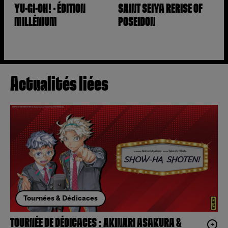
YU-GI-OH! – ÉDITION
SAINT SEIYA RERISE OF
MILLÉNIUM
POSEIDON
Actualités liées
Tournées & Dédicaces
TOURNÉE DE DÉDICACES : AKINARI ASAKURA &