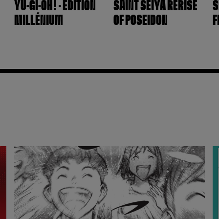
YU-GI-OH! – ÉDITION
SAINT SEIYA RERISE
S
MILLÉNIUM
OF POSEIDON
F