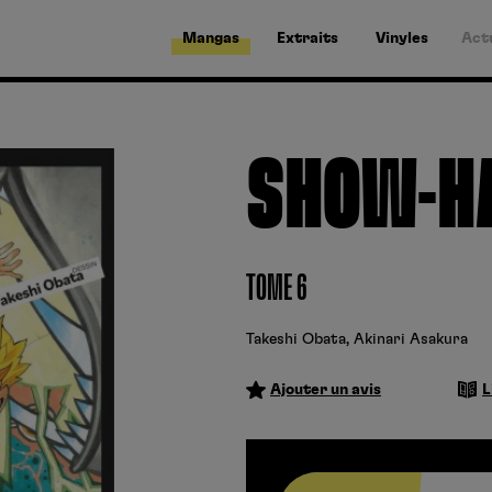
Mangas
Extraits
Vinyles
Act
SHOW-H
TOME 6
Takeshi Obata
,
Akinari Asakura
Ajouter un avis
L