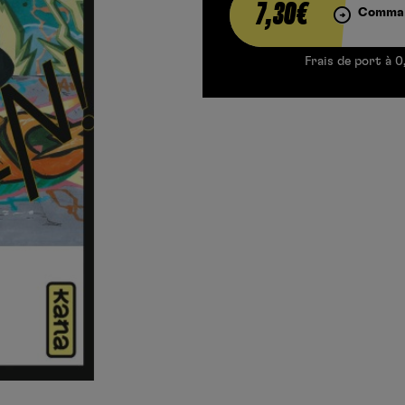
7,30€
Comman
Frais de port à 0