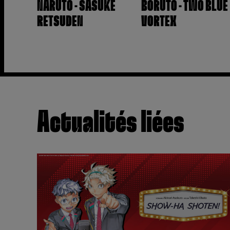
NARUTO - SASUKE
BORUTO - TWO BLUE
RETSUDEN
VORTEX
Actualités liées