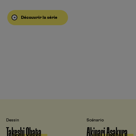
Découvrir la série
Dessin
Scénario
Takeshi Obata
Akinari Asakura