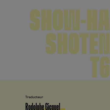
SHOW-HA
SHOTEN
T6
Traducteur
Rodolphe Gicquel