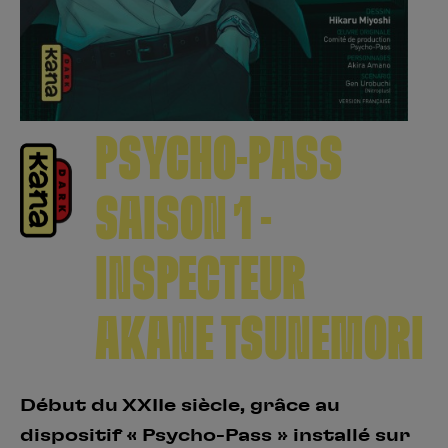
Créer un compte
Hunter x Hunter
Fire Force
Se connecter
S’inscrire
Black Butler
PSYCHO-PASS
SAISON 1 -
INSPECTEUR
AKANE TSUNEMORI
Début du XXIIe siècle, grâce au
dispositif « Psycho-Pass » installé sur