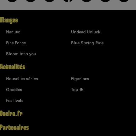
Mangas
Naruto
Undead Unluck
Fire Force
Blue Spring Ride
Bloom into you
Actualités
Nouvelles séries
Figurines
Goodies
Top 15
Festivals
Oneira.fr
Partenaires