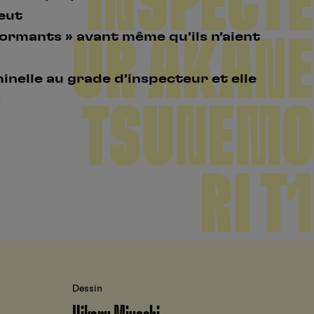
INSPECTE
peut
UR AKANE
ormants » avant même qu’ils n’aient
nelle au grade d’inspecteur et elle
s
TSUNEMO
RI T1
Dessin