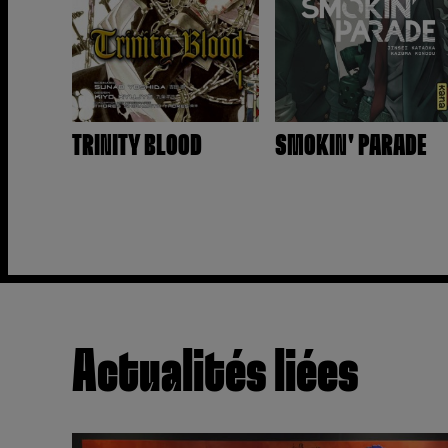
TRINITY BLOOD
SMOKIN' PARADE
Actualités liées