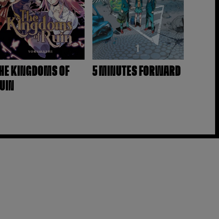
HE KINGDOMS OF
5 MINUTES FORWARD
UIN