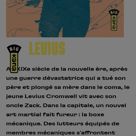
Créer un compte
Hunter x Hunter
Fire Force
Se connecter
S’inscrire
Black Butler
LEVIUS
Au XIXe siècle de la nouvelle ère, après
une guerre dévastatrice qui a tué son
père et plongé sa mère dans le coma, le
jeune Levius Cromwell vit avec son
oncle Zack. Dans la capitale, un nouvel
art martial fait fureur : la boxe
mécanique. Des lutteurs équipés de
membres mécaniques s'affrontent