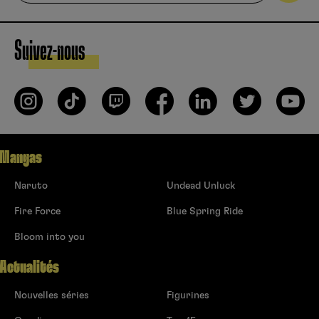
Suivez-nous
Mangas
Naruto
Undead Unluck
Fire Force
Blue Spring Ride
Bloom into you
Actualités
Nouvelles séries
Figurines