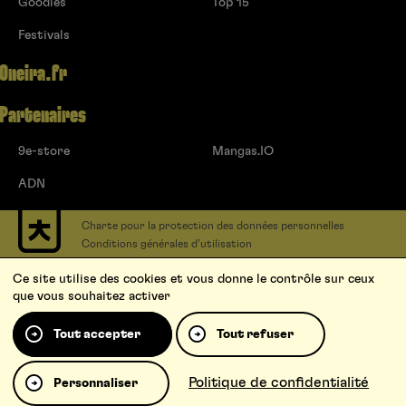
Goodies
Top 15
Festivals
Oneira.fr
Partenaires
9e-store
Mangas.IO
ADN
Charte pour la protection des données personnelles
Conditions générales d’utilisation
Contact
Ce site utilise des cookies et vous donne le contrôle sur ceux
Soumettre un projet
que vous souhaitez activer
Proposer une série
Qui sommes-nous ?
Tout accepter
Tout refuser
Politique de confidentialité
Personnaliser