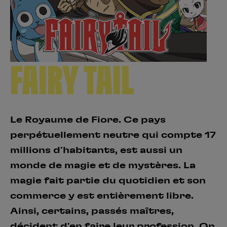
Créer un compte
Hunter x Hunter
Fire Force
Se connecter
S’inscrire
Black Butler
FAIRY TAIL
Le Royaume de Fiore. Ce pays
perpétuellement neutre qui compte 17
millions d'habitants, est aussi un
monde de magie et de mystères. La
magie fait partie du quotidien et son
commerce y est entièrement libre.
Ainsi, certains, passés maîtres,
décident d'en faire leur profession. On