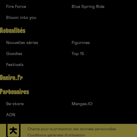
Fire Force
Blue Spring Ride
Bloom into you
Actualités
Nouvelles séries
Figurines
Goodies
Top 15
Festivals
Oneira.fr
Partenaires
9e-store
Mangas.IO
ADN
Charte pour la protection des données personnelles
Conditions générales d’utilisation