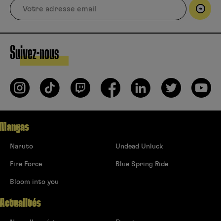
Suivez-nous
Mangas
Naruto
Undead Unluck
Fire Force
Blue Spring Ride
Bloom into you
Actualités