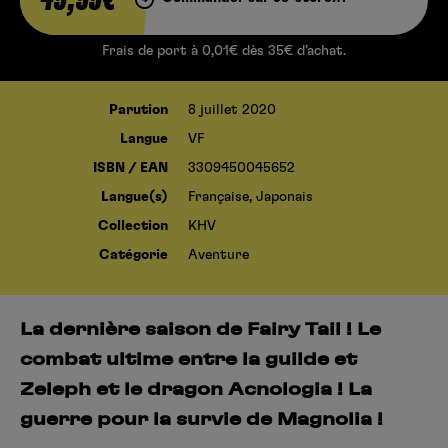
Frais de port à 0,01€ dès 35€ d’achat.
Parution
8 juillet 2020
Langue
VF
ISBN / EAN
3309450045652
Langue(s)
Française, Japonais
Collection
KHV
Catégorie
Aventure
La dernière saison de Fairy Tail ! Le
combat ultime entre la guilde et
Zeleph et le dragon Acnologia ! La
guerre pour la survie de Magnolia !