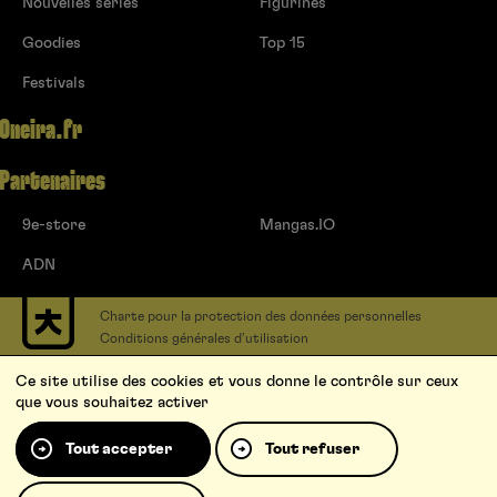
Nouvelles séries
Figurines
Goodies
Top 15
Festivals
Oneira.fr
Partenaires
9e-store
Mangas.IO
ADN
Charte pour la protection des données personnelles
Conditions générales d’utilisation
Contact
Ce site utilise des cookies et vous donne le contrôle sur ceux
Soumettre un projet
que vous souhaitez activer
Proposer une série
Qui sommes-nous ?
Tout accepter
Tout refuser