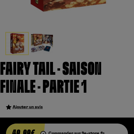
Créer un compte
Hunter x Hunter
Fire Force
Se connecter
S’inscrire
Black Butler
FAIRY TAIL – SAISON
FINALE – PARTIE 1
Ajouter un avis
49,99€
Commander sur 9e-store.fr