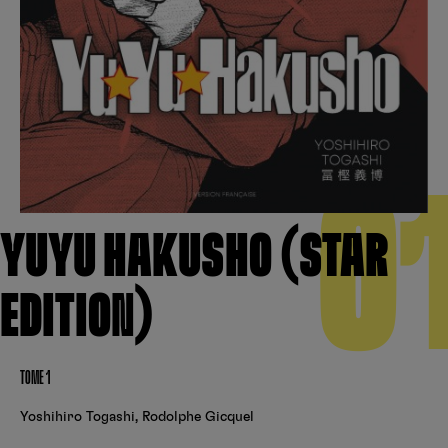
Créer un compte
Hunter x Hunter
Fire Force
Se connecter
S’inscrire
Black Butler
0
YUYU HAKUSHO (STAR
EDITION)
TOME 1
Yoshihiro Togashi
,
Rodolphe Gicquel