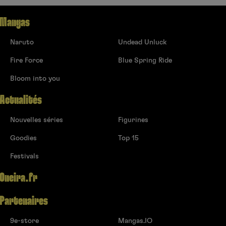
Mangas
Naruto
Undead Unluck
Fire Force
Blue Spring Ride
Bloom into you
Actualités
Nouvelles séries
Figurines
Goodies
Top 15
Festivals
Oneira.fr
Partenaires
9e-store
Mangas.IO